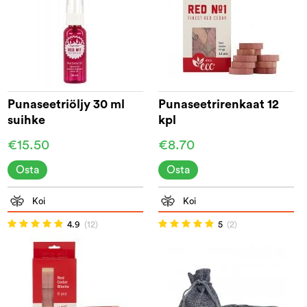
Punaseetriöljy 30 ml
Punaseetrirenkaat 12
suihke
kpl
€15.50
€8.70
Osta
Osta
Koi
Koi
4.9
(12)
5
(2)