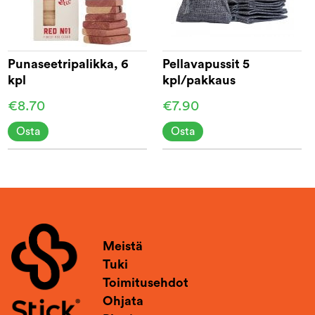
Punaseetripalikka, 6
Pellavapussit 5
kpl
kpl/pakkaus
€8.70
€7.90
Osta
Osta
Meistä
Tuki
Toimitusehdot
Ohjata