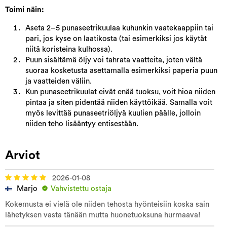
Toimi näin:
Aseta 2–5 punaseetrikuulaa kuhunkin vaatekaappiin tai
pari, jos kyse on laatikosta (tai esimerkiksi jos käytät
niitä koristeina kulhossa).
Puun sisältämä öljy voi tahrata vaatteita, joten vältä
suoraa kosketusta asettamalla esimerkiksi paperia puun
ja vaatteiden väliin.
Kun punaseetrikuulat eivät enää tuoksu, voit hioa niiden
pintaa ja siten pidentää niiden käyttöikää. Samalla voit
myös levittää punaseetriöljyä kuulien päälle, jolloin
niiden teho lisääntyy entisestään.
Arviot
2026-01-08
Marjo
Vahvistettu ostaja
Kokemusta ei vielä ole niiden tehosta hyönteisiin koska sain
lähetyksen vasta tänään mutta huonetuoksuna hurmaava!