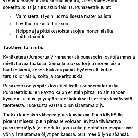
samalla monenlaisilta haittaeläimiltä, kuten vaatekoilta,
sokeritoukilta ja turkiskuoriaisilta. Punaseetrikuulat:
Valmistettu täysin luonnollisesta materiaalista.
Levittää raikasta tuoksua.
Helppoa ja pitkäkestoista suojaa monenlaisilta
haittaeläimiltä.
Tuotteen toiminta:
Kynäkataja (Juniperus Virginiana) eli punaseetri levittää ihmisiä
miellyttävää tuoksua. Samalla tuoksu torjuu monenlaisia
haittaeläimiä, ennen kaikkea pieniä hyönteisiä, kuten
turkiskuoriaisia, koita ja sokeritoukkia.
Punaseetri on ympäristöystävällistä luonnonmateriaalia.
Punaseetrikuulien käyttöikä on erittäin pitkä. Toisin sanoen
kyse on kulutus- ja ympäristönäkökulmasta erittäin kestävästä
tuotteesta. Tuoksusta vastaa puun sisältämä öljy.
Tuoksu kuitenkin vähenee puun kuivuessa. Puun käyttöiän
pidentämiseksi puun pinnalle voidaan levittää tiivistettyä
punaseetriöljyä (esimerkiksi jos kuulia pidetään muovipussissa
yön yli muutaman öljytipan kanssa, puu imee öljyn sisäänsä).