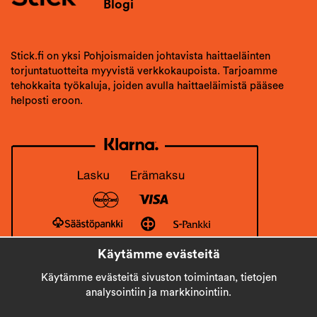
Blogi
Stick.fi on yksi Pohjoismaiden johtavista haittaeläinten
torjuntatuotteita myyvistä verkkokaupoista. Tarjoamme
tehokkaita työkaluja, joiden avulla haittaeläimistä pääsee
helposti eroon.
Käytämme evästeitä
Käytämme evästeitä sivuston toimintaan, tietojen
analysointiin ja markkinointiin.