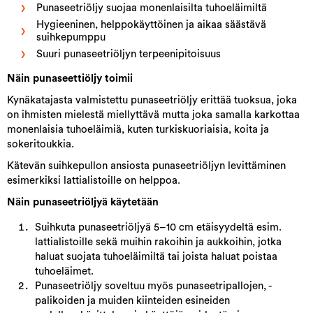
Punaseetriöljy suojaa monenlaisilta tuhoeläimiltä
Hygieeninen, helppokäyttöinen ja aikaa säästävä
suihkepumppu
Suuri punaseetriöljyn terpeenipitoisuus
Näin punaseettiöljy toimii
Kynäkatajasta valmistettu punaseetriöljy erittää tuoksua, joka
on ihmisten mielestä miellyttävä mutta joka samalla karkottaa
monenlaisia tuhoeläimiä, kuten turkiskuoriaisia, koita ja
sokeritoukkia.
Kätevän suihkepullon ansiosta punaseetriöljyn levittäminen
esimerkiksi lattialistoille on helppoa.
Näin punaseetriöljyä käytetään
Suihkuta punaseetriöljyä 5–10 cm etäisyydeltä esim.
lattialistoille sekä muihin rakoihin ja aukkoihin, jotka
haluat suojata tuhoeläimiltä tai joista haluat poistaa
tuhoeläimet.
Punaseetriöljy soveltuu myös punaseetripallojen, -
palikoiden ja muiden kiinteiden esineiden