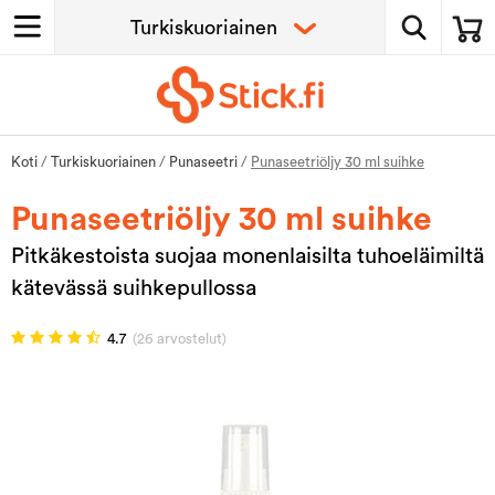
Koti
/
Turkiskuoriainen
/
Punaseetri
/
Punaseetriöljy 30 ml suihke
Punaseetriöljy 30 ml suihke
Pitkäkestoista suojaa monenlaisilta tuhoeläimiltä
kätevässä suihkepullossa
4.7
(26 arvostelut)