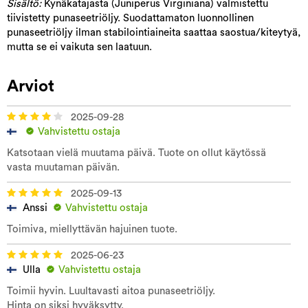
Sisältö:
Kynäkatajasta (Juniperus Virginiana) valmistettu
tiivistetty punaseetriöljy. Suodattamaton luonnollinen
punaseetriöljy ilman stabilointiaineita saattaa saostua/kiteytyä,
mutta se ei vaikuta sen laatuun.
Arviot
2025-09-28
Vahvistettu ostaja
Katsotaan vielä muutama päivä. Tuote on ollut käytössä
vasta muutaman päivän.
2025-09-13
Anssi
Vahvistettu ostaja
Toimiva, miellyttävän hajuinen tuote.
2025-06-23
Ulla
Vahvistettu ostaja
Toimii hyvin. Luultavasti aitoa punaseetriöljy.
Hinta on siksi hyväksytty.