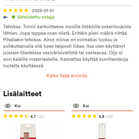
2025-01-21
Vahvistettu ostaja
Tehokas. Toimii karkoitteena monille ötököille sokeritoukista
lähtien. Jopa tappaa osan niistä. Erittäin pieni määrä riittää.
Pihallakin tehokas. Ainut miinus on voimakas tuoksu ja
suihkuttamalla sitä tulee helposti liikaa. Itse olen käyttänyt
joissain tilanteissa vesivärisivellintä tai vastaavaa. Öljy ei
sovi kaikille materiaaleille. Kannattaa käyttää kumihanskoja
tuotetta käyttäessä.
Katso lisää arvioita.
Lisälaitteet
Koi
Koi
4.7
(32)
4.8
(43)