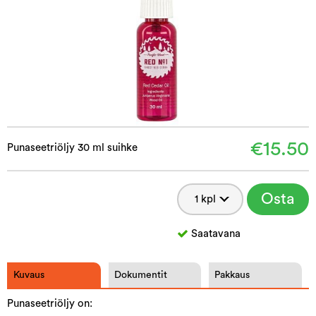
€15.50
Punaseetriöljy 30 ml suihke
Osta
Saatavana
Kuvaus
Dokumentit
Pakkaus
Punaseetriöljy on: