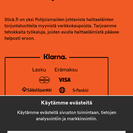
Stick.fi on yksi Pohjoismaiden johtavista haittaeläinten
torjuntatuotteita myyvistä verkkokaupoista. Tarjoamme
tehokkaita työkaluja, joiden avulla haittaeläimistä pääsee
helposti eroon.
Käytämme evästeitä
Käytämme evästeitä sivuston toimintaan, tietojen
analysointiin ja markkinointiin.