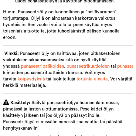
uudelleenkäsittelyyn ja käyttöiän pidentämiseen.
Huom. Punaseetriöljy on luonnollinen ja ”hellävarainen”
torjuntatapa. Öljyllä on ainoastaan karkottava vaikutus
hyönteisiin. Sen vuoksi voi olla tarpeen käyttää myös
toisenlaisia tuotteita, jotta tuhoeläimistä pääsee kunnolla
eroon.
Vinkki:
Punaseetriöljy on haihtuvaa, joten pitkäkestoisen
vaikutuksen aikaansaamiseksi sitä on hyvä käyttää
yhdessä
punaseetripalikoiden
,
punaseetrikuutioiden
tai
punaseet
kiinteiden punaseetrituotteiden kanssa. Voit myös
tarvita
koipyydyksiä
tai luokiteltuja
torjunta-aineita
. Voi värjätä
herkkiä materiaaleja.
Käsittely:
Säilytä punaseetriöljyä huoneenlämmössä,
pimeässä ja lasten ulottumattomissa. Pese kädet öljyn
käsittelyn jälkeen tai jos öljyä on päässyt iholle.
Punaseetriöljyä ei missään nimessä saa nauttia tai päästää
hengityskanaviin!