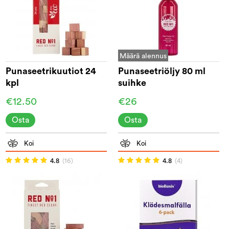
Määrä alennus
Punaseetrikuutiot 24
Punaseetriöljy 80 ml
kpl
suihke
€12.50
€26
Osta
Osta
Koi
Koi
4.8
(16)
4.8
(4)