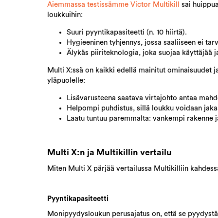
Aiemmassa testissämme
Victor Multikill
sai huippua
loukkuihin:
Suuri pyyntikapasiteetti (n. 10 hiirtä).
Hygieeninen tyhjennys, jossa saaliiseen ei tar
Älykäs piiriteknologia, joka suojaa käyttäjää j
Multi X:ssä on kaikki edellä mainitut ominaisuudet j
yläpuolelle:
Lisävarusteena saatava virtajohto antaa mahdol
Helpompi puhdistus, sillä loukku voidaan jaka
Laatu tuntuu paremmalta: vankempi rakenne ja 
Multi X:n ja Multikillin vertailu
Miten Multi X pärjää vertailussa Multikilliin kahd
Pyyntikapasiteetti
Monipyydysloukun perusajatus on, että se pyydys