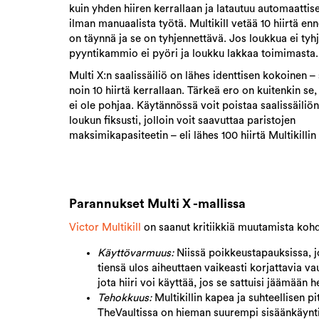
kuin yhden hiiren kerrallaan ja latautuu automaattis
ilman manuaalista työtä. Multikill vetää 10 hiirtä enn
on täynnä ja se on tyhjennettävä. Jos loukkua ei tyh
pyyntikammio ei pyöri ja loukku lakkaa toimimasta
Multi X:n saalissäiliö on lähes identtisen kokoinen – 
noin 10 hiirtä kerrallaan. Tärkeä ero on kuitenkin se,
ei ole pohjaa. Käytännössä voit poistaa saalissäiliön 
loukun fiksusti, jolloin voit saavuttaa paristojen
maksimikapasiteetin – eli lähes 100 hiirtä Multikillin
Parannukset Multi X -mallissa
Victor Multikill
on saanut kritiikkiä muutamista kohdi
Käyttövarmuus:
Niissä poikkeustapauksissa, joi
tiensä ulos aiheuttaen vaikeasti korjattavia va
jota hiiri voi käyttää, jos se sattuisi jäämään he
Tehokkuus:
Multikillin kapea ja suhteellisen pi
TheVaultissa on hieman suurempi sisäänkäynti 