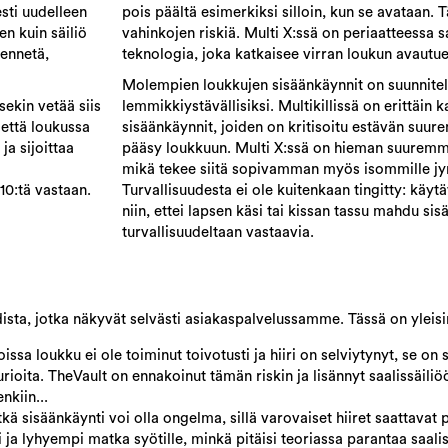
esti uudelleen
pois päältä esimerkiksi silloin, kun se avataan.
en kuin säiliö
vahinkojen riskiä. Multi X:ssä on periaatteessa 
jennetä,
teknologia, joka katkaisee virran loukun avautu
.
Molempien loukkujen sisäänkäynnit on suunnitelt
sekin vetää siis
lemmikkiystävällisiksi. Multikillissä on erittäin 
 että loukussa
sisäänkäynnit, joiden on kritisoitu estävän suure
ja sijoittaa
pääsy loukkuun. Multi X:ssä on hieman suuremma
mikä tekee siitä sopivamman myös isommille jyrs
 10:tä vastaan.
Turvallisuudesta ei ole kuitenkaan tingitty: käyt
niin, ettei lapsen käsi tai kissan tassu mahdu sis
turvallisuudeltaan vastaavia.
sta, jotka näkyvät selvästi asiakaspalvelussamme. Tässä on yleisint
ssa loukku ei ole toiminut toivotusti ja hiiri on selviytynyt, se on 
urioita. TheVault on ennakoinut tämän riskin ja lisännyt saalissäil
nkiin...
tkä sisäänkäynti voi olla ongelma, sillä varovaiset hiiret saattavat p
ja lyhyempi matka syötille, minkä pitäisi teoriassa parantaa saali