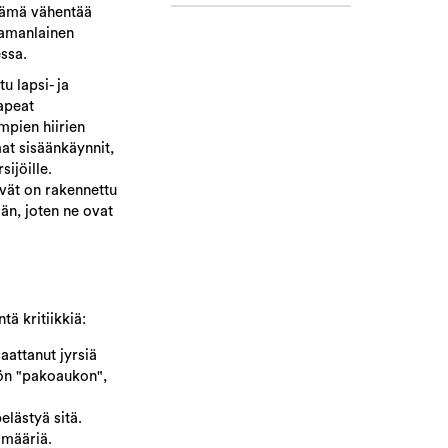
 Tämä vähentää
samanlainen
essa.
u lapsi- ja
kapeat
mpien hiirien
t sisäänkäynnit,
ijöille.
ävät on rakennettu
ään, joten ne ovat
ä kritiikkiä:
saattanut jyrsiä
iöön "pakoaukon",
elästyä sitä.
smääriä.