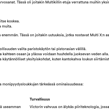
rvosanat. Tässä oli joitakin Multikillin etuja verrattuna muihin yks
vitse koskea.
a muita.
a enemmän. Tässä on joitakin uutuuksia, jotka nostavat Multi X:n as
lisuuden valita paristokäytön tai pistorasian välillä.
a kahteen osaan ja yläosa voidaan huuhdella juoksevan veden alla.
käytännölliset yksityiskohdat, kuten kantokahva loukun siirtämist
essa monipyydysloukkujen tärkeässä ominaisuudessa:
Turvallisuus
tää useamman
Victorin vahvuus on älykäs piiriteknologia, joss