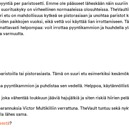
pyyntiä per paristosetti. Emme ole päässeet läheskään näin suuriin 
 suorituskyky on virheellinen normaaleissa olosuhteissa. TheVaulti
i etu on mahdollisuus kytkeä se pistorasiaan ja unohtaa paristot 
iden paikkojen vuoksi, eikä vettä voi käyttää lian irrottamiseen. T
omattavasti helpompaa: voit irrottaa pyyntikammion ja huuhdella y
ja varmuutta.
ristoilla tai pistorasiasta. Tämä on suuri etu esimerkiksi kesämöke
ttaa pyyntikammion ja puhdistaa sen vedellä. Helppoa, käytännöllist
joka vähentää loukkuun jääviä hajujälkiä ja siten riskiä hiirien pel
parannuksia Victor Multikilliin verrattuna. TheVault tuntuu sekä n
la lähes sama.
isestä
?