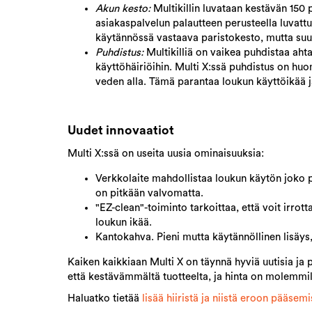
Akun kesto:
Multikillin luvataan kestävän 150 
asiakaspalvelun palautteen perusteella luvattu
käytännössä vastaava paristokesto, mutta suur
Puhdistus:
Multikilliä on vaikea puhdistaa ahta
käyttöhäiriöihin. Multi X:ssä puhdistus on hu
veden alla. Tämä parantaa loukun käyttöikää 
Uudet innovaatiot
Multi X:ssä on useita uusia ominaisuuksia:
Verkkolaite mahdollistaa loukun käytön joko pa
on pitkään valvomatta.
"EZ-clean"-toiminto tarkoittaa, että voit irro
loukun ikää.
Kantokahva. Pieni mutta käytännöllinen lisäys, 
Kaiken kaikkiaan Multi X on täynnä hyviä uutisia ja 
että kestävämmältä tuotteelta, ja hinta on molemmil
Haluatko tietää
lisää hiiristä ja niistä eroon pääsem