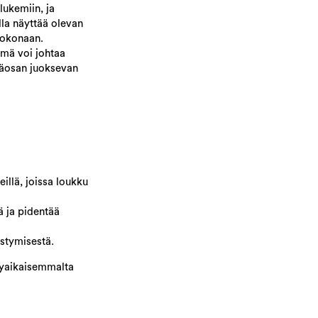
lukemiin, ja
lla näyttää olevan
kokonaan.
ämä voi johtaa
läosan juoksevan
illä, joissa loukku
ä ja pidentää
ästymisestä.
ykyaikaisemmalta