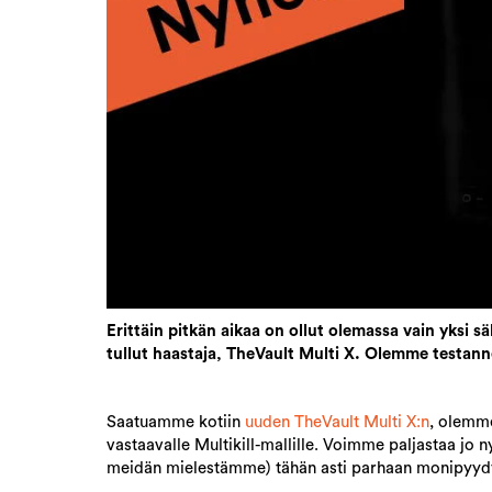
Erittäin pitkän aikaa on ollut olemassa vain yksi 
tullut haastaja, TheVault Multi X. Olemme testann
Saatuamme kotiin
uuden TheVault Multi X:n
, olemme
vastaavalle Multikill-mallille. Voimme paljastaa jo n
meidän mielestämme) tähän asti parhaan monipyyd