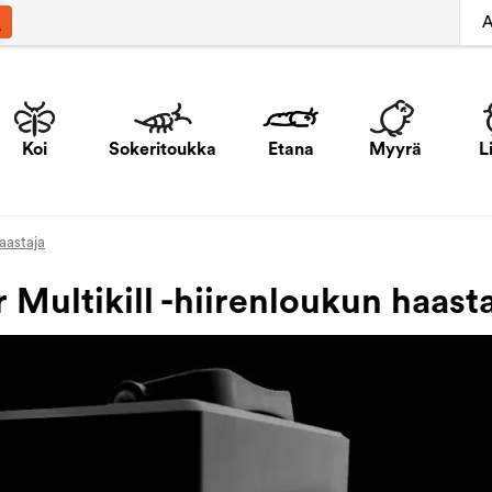
A
Koi
Sokeritoukka
Etana
Myyrä
L
haastaja
 Multikill -hiirenloukun haast