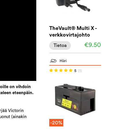
TheVault® Multi X -
verkkovirtajohto
€9.50
Tietoa
Hiiri
5
(1)
oille on vihdoin
keleen eteenpäin.
jää Victorin
uonut (ainakin
-20%