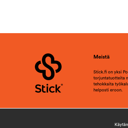
Meistä
Stick.fi on yksi P
torjuntatuotteita
tehokkaita työkalu
helposti eroon.
Käytämm