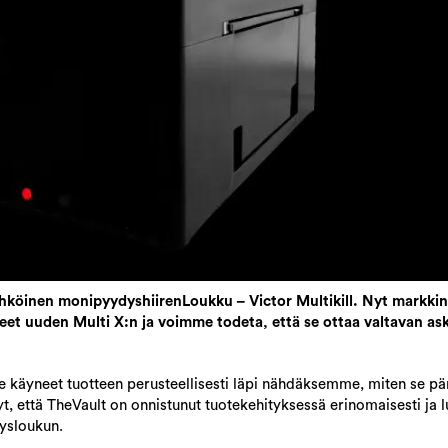
sähköinen monipyydyshiirenLoukku – Victor Multikill. Nyt markkin
eet uuden Multi X:n ja voimme todeta, että se ottaa valtavan as
 käyneet tuotteen perusteellisesti läpi nähdäksemme, miten se pär
yt, että TheVault on onnistunut tuotekehityksessä erinomaisesti ja l
ysloukun.