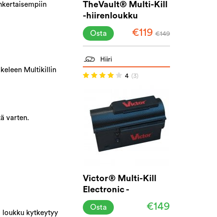
TheVault® Multi-Kill
inkertaisempiin
-hiirenloukku
€119
Osta
€149
Hiiri
keleen Multikillin
4
(3)
ä varten.
Victor® Multi-Kill
Electronic -
hiirenloukku
€149
Osta
a loukku kytkeytyy