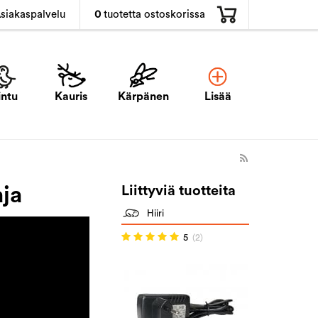
0
tuotetta ostoskorissa
siakaspalvelu
intu
Kauris
Kärpänen
Lisää
aja
Liittyviä tuotteita
Hiiri
5
(2)