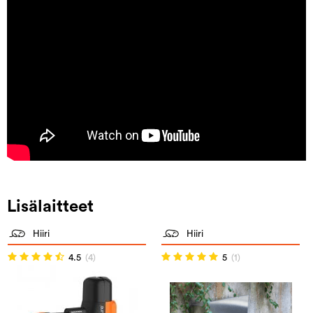
Lisälaitteet
Hiiri
Hiiri
4.5
(4)
5
(1)