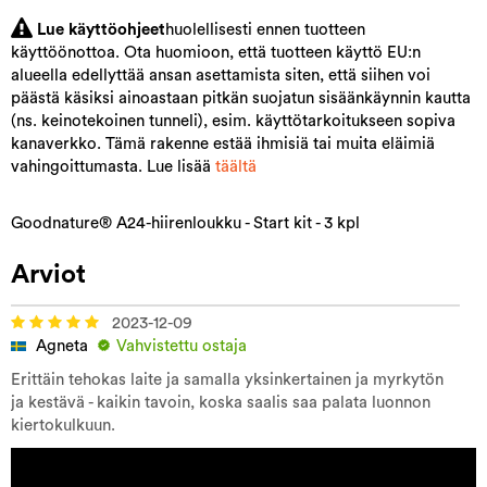
Lue käyttöohjeet
huolellisesti ennen tuotteen
käyttöönottoa. Ota huomioon, että tuotteen käyttö EU:n
alueella edellyttää ansan asettamista siten, että siihen voi
päästä käsiksi ainoastaan pitkän suojatun sisäänkäynnin kautta
(ns. keinotekoinen tunneli), esim. käyttötarkoitukseen sopiva
kanaverkko. Tämä rakenne estää ihmisiä tai muita eläimiä
vahingoittumasta. Lue lisää
täältä
Goodnature® A24-hiirenloukku - Start kit - 3 kpl
Arviot
2023-12-09
Agneta
Vahvistettu ostaja
Erittäin tehokas laite ja samalla yksinkertainen ja myrkytön
ja kestävä - kaikin tavoin, koska saalis saa palata luonnon
kiertokulkuun.