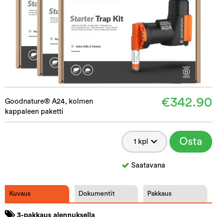
€342.90
Goodnature® A24, kolmen
kappaleen paketti
Osta
Saatavana
Kuvaus
Dokumentit
Pakkaus
3-pakkaus alennuksella​