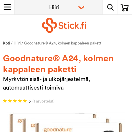
Koti
/
Hiiri
/
Goodnature® A24, kolmen kappaleen paketti
Goodnature® A24, kolmen
kappaleen paketti
Myrkytön sisä- ja ulkojärjestelmä,
automaattisesti toimiva
5
(1 arvostelut)