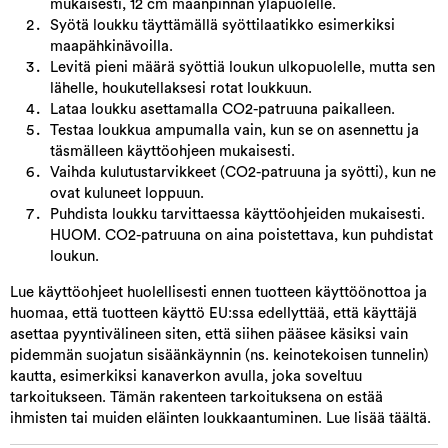
mukaisesti, 12 cm maanpinnan yläpuolelle.
Syötä loukku täyttämällä syöttilaatikko esimerkiksi
maapähkinävoilla.
Levitä pieni määrä syöttiä loukun ulkopuolelle, mutta sen
lähelle, houkutellaksesi rotat loukkuun.
Lataa loukku asettamalla CO2-patruuna paikalleen.
Testaa loukkua ampumalla vain, kun se on asennettu ja
täsmälleen käyttöohjeen mukaisesti.
Vaihda kulutustarvikkeet (CO2-patruuna ja syötti), kun ne
ovat kuluneet loppuun.
Puhdista loukku tarvittaessa käyttöohjeiden mukaisesti.
HUOM. CO2-patruuna on aina poistettava, kun puhdistat
loukun.
Lue käyttöohjeet huolellisesti ennen tuotteen käyttöönottoa ja
huomaa, että tuotteen käyttö EU:ssa edellyttää, että käyttäjä
asettaa pyyntivälineen siten, että siihen pääsee käsiksi vain
pidemmän suojatun sisäänkäynnin (ns. keinotekoisen tunnelin)
kautta, esimerkiksi kanaverkon avulla, joka soveltuu
tarkoitukseen. Tämän rakenteen tarkoituksena on estää
ihmisten tai muiden eläinten loukkaantuminen. Lue lisää täältä.