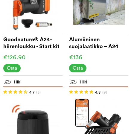
Goodnature® A24-
Alumiininen
hiirenloukku - Start kit
suojalaatikko – A24
€126.90
€136
Osta
Osta
Hiiri
Hiiri
4.7
(3)
4.8
(9)