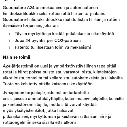
Goodnature A24 on mekaaninen ja automaattinen
hiilidioksidiloukku sekä rottien että hiirten torjuntaan.
Goodnature-hiilidioksidiloukku mahdollistaa hiirten ja rottien
itsenäisen torjunnan, joka on:
Täysin myrkytön ja kestää pitkäaikaista ulkokäyttöä
Jopa 24 pyyntiä per CO2-patruuna
Patentoitu, itsestään toimiva mekanismi
Näin se toimii
A24-järjestelmä on uusi ja ympäristöystävällinen tapa pitää
rotat ja hiiret poissa puistoista, varastotiloista, kiinteistöjen
ulkotiloista, tonteilta tai kellareista, autokatoksista ja ullakoilta.
Tuote on kehitetty pitkäaikaiseen ulkokäyttöön.
Jyrsijöiden torjuntajärjestelmä on tarkoitettu
ensisijaisesti ammattikäyttäjille, kuten maanviljelijöille, kunnille
ja kiinteistönomistajille, mutta sitä voivat käyttää
myös yksityishenkilöt, jotka haluavat
pitkäaikaisen,
myrkyttömän ja kestävän ratkaisun hiiri- ja
rottaongelmiin sekä sisällä että ulkona.