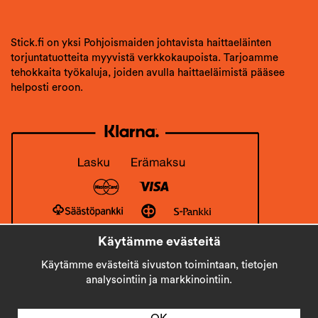
Stick.fi on yksi Pohjoismaiden johtavista haittaeläinten
torjuntatuotteita myyvistä verkkokaupoista. Tarjoamme
tehokkaita työkaluja, joiden avulla haittaeläimistä pääsee
helposti eroon.
Käytämme evästeitä
Käytämme evästeitä sivuston toimintaan, tietojen
analysointiin ja markkinointiin.