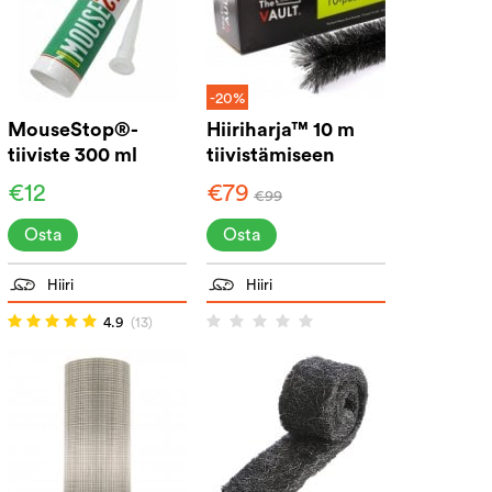
-20%
MouseStop®-
Hiiriharja™ 10 m
tiiviste 300 ml
tiivistämiseen
€12
€79
€99
Osta
Osta
Hiiri
Hiiri
4.9
(13)