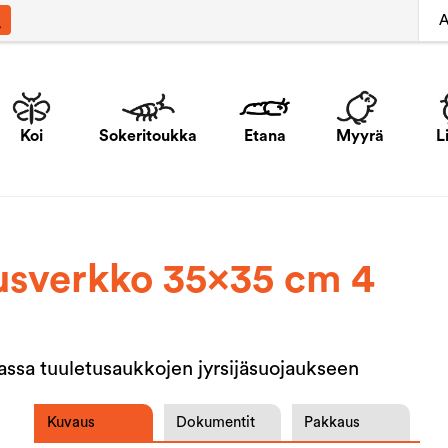
A
Koi
Sokeritoukka
Etana
Myyrä
L
tusverkko 35×35 cm 4
ssa tuuletusaukkojen jyrsijäsuojaukseen
Kuvaus
Dokumentit
Pakkaus