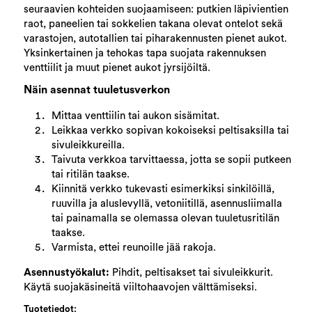
seuraavien kohteiden suojaamiseen: putkien läpivientien
raot, paneelien tai sokkelien takana olevat ontelot sekä
varastojen, autotallien tai piharakennusten pienet aukot.
Yksinkertainen ja tehokas tapa suojata rakennuksen
venttiilit ja muut pienet aukot jyrsijöiltä.
Näin asennat tuuletusverkon
Mittaa venttiilin tai aukon sisämitat.
Leikkaa verkko sopivan kokoiseksi peltisaksilla tai
sivuleikkureilla.
Taivuta verkkoa tarvittaessa, jotta se sopii putkeen
tai ritilän taakse.
Kiinnitä verkko tukevasti esimerkiksi sinkilöillä,
ruuvilla ja aluslevyllä, vetoniitillä, asennusliimalla
tai painamalla se olemassa olevan tuuletusritilän
taakse.
Varmista, ettei reunoille jää rakoja.
Asennustyökalut:
Pihdit, peltisakset tai sivuleikkurit.
Käytä suojakäsineitä viiltohaavojen välttämiseksi.
Tuotetiedot: