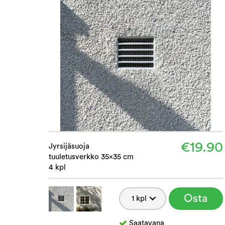
€19.90
Jyrsijäsuoja
tuuletusverkko 35×35 cm
4 kpl
Osta
Saatavana