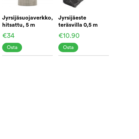
Jyrsijäsuojaverkko,
Jyrsijäeste
hitsattu, 5 m
teräsvilla 0,5 m
€34
€10.90
Osta
Osta