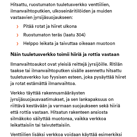
Hitsattu, ruostumaton tuuletusverkko venttiilien,
ilmanvaihtoputkien, ulkoseinäritilöiden ja muiden
vastaavien jyrsijäsuojaukseen:
Pitää rotat ja hiiret ulkona
Ruostumaton teräs (laatu 304)
Helppo leikata ja taivuttaa oikeaan muotoon
Näin tuuletusverkko toimii hiiriä ja rottia vastaan
Ilmanvaihtoaukot ovat yleisiä reittejä jyrsijöille. Ritilän
taakse tai ilmanvaihtoputken sisälle asennettu hitsattu
tuuletusverkko luo fyysisen esteen, joka pysäyttää hiiret
ja rotat estämättä ilmanvaihtoa.
Verkko täyttää rakennusmääräysten
jyrsijäsuojausvaatimukset, ja sen lankapaksuus on
riittävä kestävään ja varmaan suojaukseen sekä hiiriä
että rottia vastaan. Hitsatun rakenteen ansiosta
silmäkoko säilyttää muotonsa, vaikka verkkoa
leikattaisiin tai taivutettaisiin.
Venttiilien lisäksi verkkoa voidaan käyttää esimerkiksi