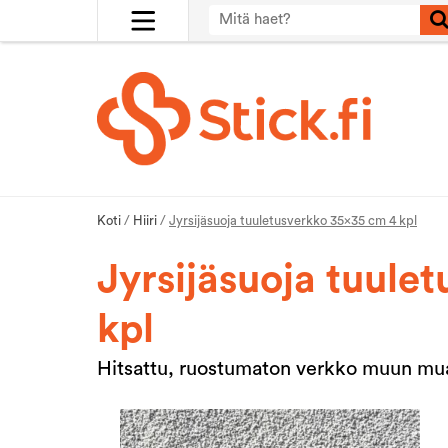
Koti
/
Hiiri
/
Jyrsijäsuoja tuuletusverkko 35×35 cm 4 kpl
Jyrsijäsuoja tuule
kpl
Hitsattu, ruostumaton verkko muun mua