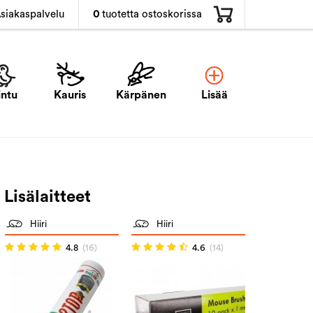
0
tuotetta ostoskorissa
siakaspalvelu
intu
Kauris
Kärpänen
Lisää
Lisälaitteet
Hiiri
Hiiri
4.8
(16)
4.6
(14)