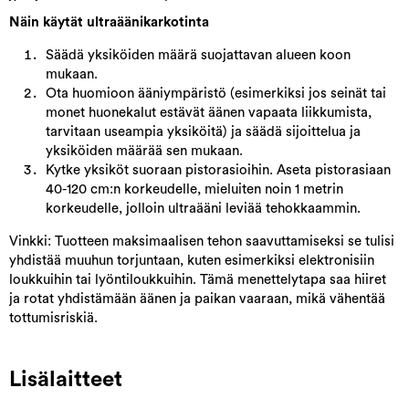
Näin käytät ultraäänikarkotinta
Säädä yksiköiden määrä suojattavan alueen koon
mukaan.
Ota huomioon ääniympäristö (esimerkiksi jos seinät tai
monet huonekalut estävät äänen vapaata liikkumista,
tarvitaan useampia yksiköitä) ja säädä sijoittelua ja
yksiköiden määrää sen mukaan.
Kytke yksiköt suoraan pistorasioihin. Aseta pistorasiaan
40-120 cm:n korkeudelle, mieluiten noin 1 metrin
korkeudelle, jolloin ultraääni leviää tehokkaammin.
Vinkki: Tuotteen maksimaalisen tehon saavuttamiseksi se tulisi
yhdistää muuhun torjuntaan, kuten esimerkiksi elektronisiin
loukkuihin tai lyöntiloukkuihin. Tämä menettelytapa saa hiiret
ja rotat yhdistämään äänen ja paikan vaaraan, mikä vähentää
tottumisriskiä.
Lisälaitteet