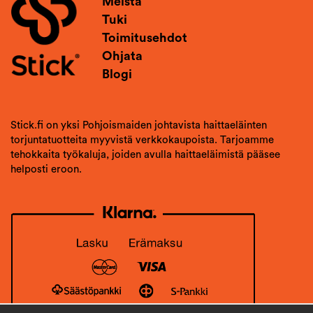
Meistä
Tuki
Toimitusehdot
Ohjata
Blogi
Stick.fi on yksi Pohjoismaiden johtavista haittaeläinten
torjuntatuotteita myyvistä verkkokaupoista. Tarjoamme
tehokkaita työkaluja, joiden avulla haittaeläimistä pääsee
helposti eroon.