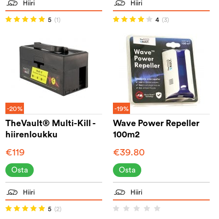
Hiiri
Hiiri
5
(1)
4
(3)
-20%
-19%
TheVault® Multi-Kill -
Wave Power Repeller
hiirenloukku
100m2
€119
€39.80
Osta
Osta
Hiiri
Hiiri
5
(2)