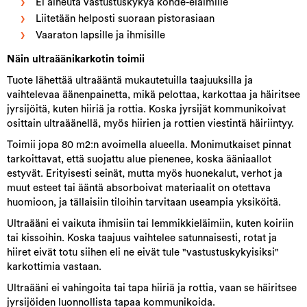
Ei aiheuta vastustuskykyä kohde-eläimille
Liitetään helposti suoraan pistorasiaan
Vaaraton lapsille ja ihmisille
Näin ultraäänikarkotin toimii
Tuote lähettää ultraääntä mukautetuilla taajuuksilla ja
vaihtelevaa äänenpainetta, mikä pelottaa, karkottaa ja häiritsee
jyrsijöitä, kuten hiiriä ja rottia. Koska jyrsijät kommunikoivat
osittain ultraäänellä, myös hiirien ja rottien viestintä häiriintyy.
Toimii jopa 80 m2:n avoimella alueella. Monimutkaiset pinnat
tarkoittavat, että suojattu alue pienenee, koska ääniaallot
estyvät. Erityisesti seinät, mutta myös huonekalut, verhot ja
muut esteet tai ääntä absorboivat materiaalit on otettava
huomioon, ja tällaisiin tiloihin tarvitaan useampia yksiköitä.
Ultraääni ei vaikuta ihmisiin tai lemmikkieläimiin, kuten koiriin
tai kissoihin. Koska taajuus vaihtelee satunnaisesti, rotat ja
hiiret eivät totu siihen eli ne eivät tule "vastustuskykyisiksi"
karkottimia vastaan.
Ultraääni ei vahingoita tai tapa hiiriä ja rottia, vaan se häiritsee
jyrsijöiden luonnollista tapaa kommunikoida.