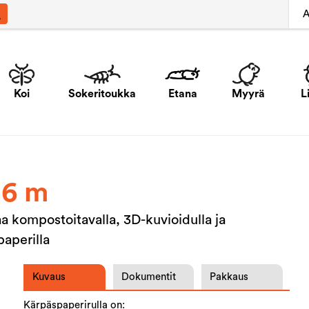
A
Koi
Sokeritoukka
Etana
Myyrä
L
 6 m
aa kompostoitavalla, 3D-kuvioidulla ja
paperilla
Kuvaus
Dokumentit
Pakkaus
Kärpäspaperirulla on: