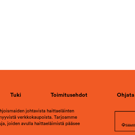
Tuki
Toimitusehdot
Ohjata
ohjoismaiden johtavista haittaeläinten
 myyvistä verkkokaupoista. Tarjoamme
ja, joiden avulla haittaeläimistä pääsee