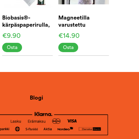
Biobasis®-
Magneetilla
kärpäspaperirulla,
varustettu
10 m
hyttysverkko
€9.90
€14.90
oveen 210 cm
Osta
Osta
Blogi