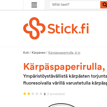
Koti
/
Kärpänen
/
Kärpäspaperirulla, 6 m
Kärpäspaperirulla,
Ympäristöystävällistä kärpästen torjunt
fluoresoivalla värillä varustetulla kärpäs
2
(1 arvostelut)