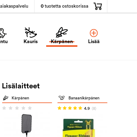
0
tuotetta ostoskorissa
siakaspalvelu
intu
Kauris
Kärpänen
Lisää
Lisälaitteet
Kärpänen
Banaanikärpänen
4.9
(8)