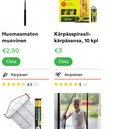
Huomaamaton
Kärpässpiraali-
muovinen
kärpäsansa, 10 kpl
kärpäslätkä
pakkaus
€2.90
€3
Osta
Osta
Kärpänen
Ampiainen
4.5
(2)
5
(4)