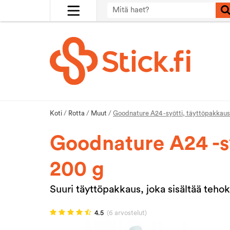
Koti
/
Rotta
/
Muut
/
Goodnature A24 -syötti, täyttöpakkaus
Goodnature A24 -sy
200 g
Suuri täyttöpakkaus, joka sisältää teho
4.5
(6 arvostelut)