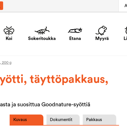
A
Koi
Sokeritoukka
Etana
Myyrä
L
, 200 g
ötti, täyttöpakkaus,
kasta ja suosittua Goodnature-syöttiä
Kuvaus
Dokumentit
Pakkaus