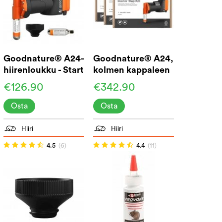
Goodnature® A24-
Goodnature® A24,
hiirenloukku - Start
kolmen kappaleen
kit
paketti
€126.90
€342.90
Osta
Osta
Hiiri
Hiiri
4.5
(6)
4.4
(11)