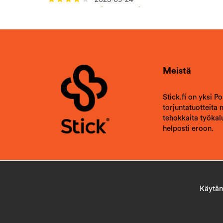
Jan
Vahvistettu ostaja
2023-09-16
Torbjörn
Vahvistettu ostaja
Halpaa ja hyvää
Meistä
Stick.fi on yksi P
torjuntatuotteita
tehokkaita työkalu
helposti eroon.
Käytämm