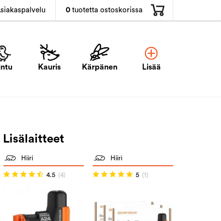
0
tuotetta ostoskorissa
siakaspalvelu
intu
Kauris
Kärpänen
Lisää
Lisälaitteet
Hiiri
Hiiri
4.5
(4)
5
(1)