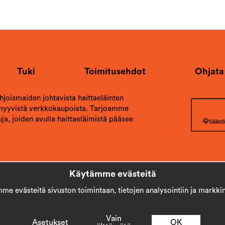
Tuki
Toimitusehdot
Ohjata
ohjoismaiden johtavista haittaeläinten
 myyvistä verkkokaupoista. Tarjoamme
ja, joiden avulla haittaeläimistä pääsee
Käytämme evästeitä
e evästeitä sivuston toimintaan, tietojen analysointiin ja markkin
Copyright © 2026
Stick AB
Vain
Asetukset
OK