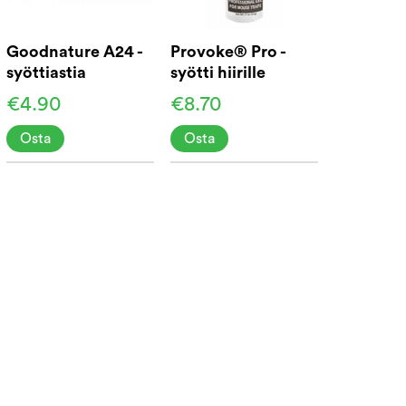
Goodnature A24 -
Provoke® Pro -
syöttiastia
syötti hiirille
€4.90
€8.70
Osta
Osta