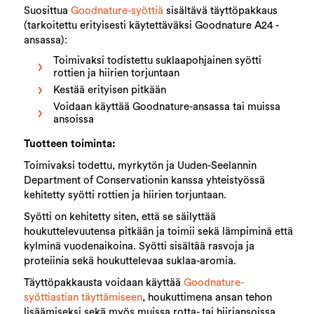
Suosittua
Goodnature-syöttiä
sisältävä täyttöpakkaus
(tarkoitettu erityisesti käytettäväksi Goodnature A24 -
ansassa):
Toimivaksi todistettu suklaapohjainen syötti
rottien ja hiirien torjuntaan
Kestää erityisen pitkään
Voidaan käyttää Goodnature-ansassa tai muissa
ansoissa
Tuotteen toiminta:
Toimivaksi todettu, myrkytön ja Uuden-Seelannin
Department of Conservationin kanssa yhteistyössä
kehitetty syötti rottien ja hiirien torjuntaan.
Syötti on kehitetty siten, että se säilyttää
houkuttelevuutensa pitkään ja toimii sekä lämpiminä että
kylminä vuodenaikoina. Syötti sisältää rasvoja ja
proteiinia sekä houkuttelevaa suklaa-aromia.
Täyttöpakkausta voidaan käyttää
Goodnature-
syöttiastian täyttämiseen
, houkuttimena ansan tehon
lisäämiseksi sekä myös muissa rotta- tai hiiriansoissa.