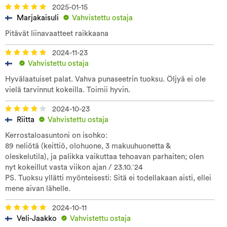
2025-01-15
Marjakaisuli
Vahvistettu ostaja
Pitävät liinavaatteet raikkaana
2024-11-23
Vahvistettu ostaja
Hyvälaatuiset palat. Vahva punaseetrin tuoksu. Öljyä ei ole
vielä tarvinnut kokeilla. Toimii hyvin.
2024-10-23
Riitta
Vahvistettu ostaja
Kerrostaloasuntoni on isohko:
89 neliötä (keittiö, olohuone, 3 makuuhuonetta &
oleskelutila), ja palikka vaikuttaa tehoavan parhaiten; olen
nyt kokeillut vasta viikon ajan / 23.10.´24
PS. Tuoksu yllätti myönteisesti: Sitä ei todellakaan aisti, ellei
mene aivan lähelle.
2024-10-11
Veli-Jaakko
Vahvistettu ostaja