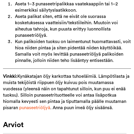
Aseta 1–3 punaseetripalikkaa vaatekaappiin tai 1–2
esimerkiksi säilytyslaatikkoon.
Aseta palikat siten, että ne eivät ole suorassa
kosketuksessa vaatteisiin/tekstiileihin. Muutoin voi
aiheutua tahroja, kun puusta erittyy luonnollista
punaseetriöljyä.
Kun palikoiden tuoksu on laimentunut huomattavasti, voit
hioa niiden pintaa ja siten pidentää niiden käyttöikää.
Samalla voit myös levittää punaseetriöljyä palikoiden
pinnalle, jolloin niiden teho lisääntyy entisestään.
Vinkki:
Kynäkatajan öljy karkottaa tuhoeläimiä. Lämpötilasta ja
muista tekijöistä riippuen öljy kuivuu pois muutamassa
vuodessa (yleensä näin on tapahtunut silloin, kun puu ei enää
tuoksu). Silloin punaseetrituotteelle voi antaa lisäpotkua
hiomalla kevyesti sen pintaa ja tiputtamalla päälle muutaman
pisaran
punaseetriöljyä
. Anna puun imeä öljy sisäänsä.
Arviot