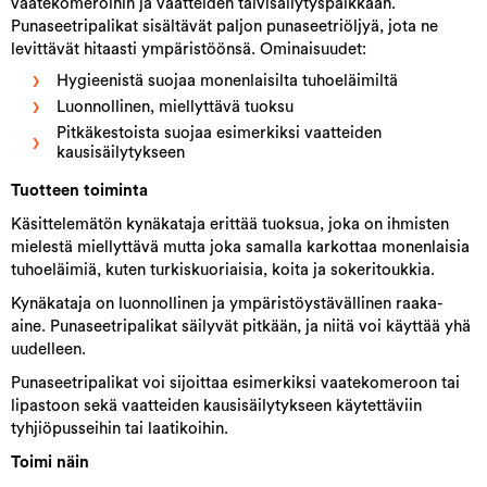
vaatekomeroihin ja vaatteiden talvisäilytyspaikkaan.
Punaseetripalikat sisältävät paljon punaseetriöljyä, jota ne
levittävät hitaasti ympäristöönsä. Ominaisuudet:
Hygieenistä suojaa monenlaisilta tuhoeläimiltä
Luonnollinen, miellyttävä tuoksu
Pitkäkestoista suojaa esimerkiksi vaatteiden
kausisäilytykseen
Tuotteen toiminta
Käsittelemätön kynäkataja erittää tuoksua, joka on ihmisten
mielestä miellyttävä mutta joka samalla karkottaa monenlaisia
tuhoeläimiä, kuten turkiskuoriaisia, koita ja sokeritoukkia.
Kynäkataja on luonnollinen ja ympäristöystävällinen raaka-
aine. Punaseetripalikat säilyvät pitkään, ja niitä voi käyttää yhä
uudelleen.
Punaseetripalikat voi sijoittaa esimerkiksi vaatekomeroon tai
lipastoon sekä vaatteiden kausisäilytykseen käytettäviin
tyhjiöpusseihin tai laatikoihin.
Toimi näin