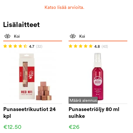
Katso lisää arvioita.
Lisälaitteet
Koi
Koi
4.7
(32)
4.8
(43)
Määrä alennus
Punaseetrikuutiot 24
Punaseetriöljy 80 ml
kpl
suihke
€12.50
€26