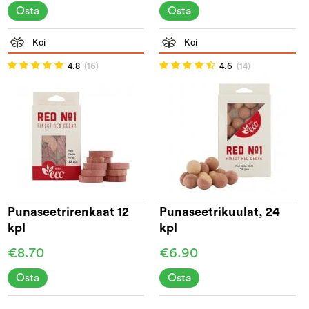
Osta
Osta
Koi
Koi
4.8
(16)
4.6
(14)
Punaseetrirenkaat 12
Punaseetrikuulat, 24
kpl
kpl
€8.70
€6.90
Osta
Osta