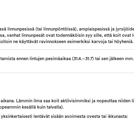
sä linnunpesissä (tai linnunpöntöissä), ampiaispesissä ja jyrsijöid
a, vanhat linnunpesät ovat todennäköisin syy sille, että koit ovat 
 jolloin ne käyttävät ravinnokseen esimerkiksi karvoja tai höyheniä.
mista ennen lintujen pesimäaikaa (31.4.–31.7) tai sen jälkeen mm.
ikana. Lämmin ilma saa koit aktiivisimmiksi ja nopeuttaa niiden l
opeammin kesällä kuin talvella).
 yksinkertaisesti lentävät sisään avoimesta ovesta tai ikkunasta: