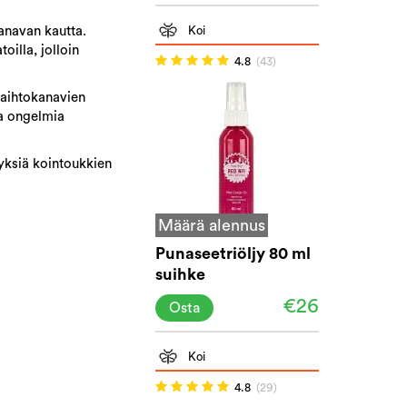
kanavan kautta.
Koi
oilla, jolloin
4.8
(43)
nvaihtokanavien
ta ongelmia
tyksiä kointoukkien
Määrä alennus
Punaseetriöljy 80 ml
suihke
€26
Osta
Koi
4.8
(29)