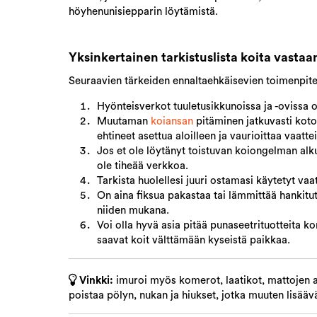
höyhenunisiepparin löytämistä.
Yksinkertainen tarkistuslista koita vastaa
Seuraavien tärkeiden ennaltaehkäisevien toimenpite
Hyönteisverkot tuuletusikkunoissa ja -ovissa 
Muutaman
koiansan
pitäminen jatkuvasti koto
ehtineet asettua aloilleen ja vaurioittaa vaattei
Jos et ole löytänyt toistuvan koiongelman alku
ole tiheää verkkoa.
Tarkista huolellesi juuri ostamasi käytetyt vaatt
On aina fiksua pakastaa tai lämmittää hankitut 
niiden mukana.
Voi olla hyvä asia pitää punaseetrituotteita k
saavat koit välttämään kyseistä paikkaa.
Vinkki:
imuroi myös komerot, laatikot, mattojen alt
poistaa pölyn, nukan ja hiukset, jotka muuten lisää