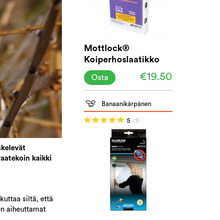
Mottlock®
Koiperhoslaatikko
liima-ansa
€19.50
Osta
Banaanikärpänen
5
(1)
skelevät
vaatekoin kaikki
uttaa siltä, että
den aiheuttamat