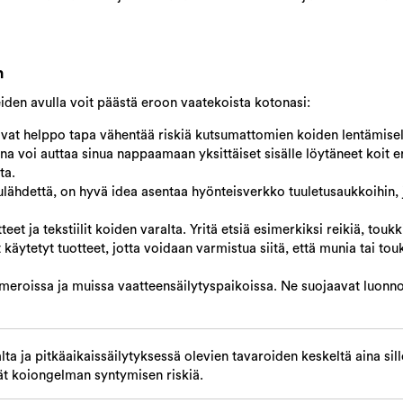
n
iden avulla voit päästä eroon vaatekoista kotonasi:
ovat helppo tapa vähentää riskiä kutsumattomien koiden lentämisel
na voi auttaa sinua nappaamaan yksittäiset sisälle löytäneet koit e
ta.
lähdettä, on hyvä idea asentaa hyönteisverkko tuuletusaukkoihin, jo
eet ja tekstiilit koiden varalta. Yritä etsiä esimerkiksi reikiä, toukk
käytetyt tuotteet, jotta voidaan varmistua siitä, että munia tai tou
omeroissa ja muissa vaatteensäilytyspaikoissa. Ne suojaavat luonnoll
a ja pitkäaikaissäilytyksessä olevien tavaroiden keskeltä aina sillo
vät koiongelman syntymisen riskiä.