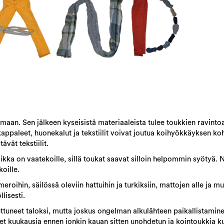
aan. Sen jälkeen kyseisistä materiaaleista tulee toukkien ravinto
kappaleet, huonekalut ja tekstiilit voivat joutua koihyökkäyksen ko
ävät tekstiilit.
ka on vaatekoille, sillä toukat saavat silloin helpommin syötyä. N
koille.
eroihin, säilössä oleviin hattuihin ja turkiksiin, mattojen alle ja m
lisesti.
ttuneet taloksi, mutta joskus ongelman alkulähteen paikallistamine
t kuukausia ennen jonkin kauan sitten unohdetun ja kointoukkia ku