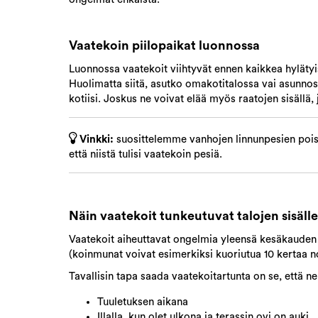
Vaatekoin piilopaikat luonnossa
Luonnossa vaatekoit viihtyvät ennen kaikkea hylätyis
Huolimatta siitä, asutko omakotitalossa vai asunnoss
kotiisi. Joskus ne voivat elää myös raatojen sisällä,
Vinkki:
suosittelemme vanhojen linnunpesien poista
että niistä tulisi vaatekoin pesiä.
Näin vaatekoit tunkeutuvat talojen sisälle
Vaatekoit aiheuttavat ongelmia yleensä kesäkauden a
(koinmunat voivat esimerkiksi kuoriutua 10 kertaa n
Tavallisin tapa saada vaatekoitartunta on se, että ne
Tuuletuksen aikana
Illalla, kun olet ulkona ja terassin ovi on auki