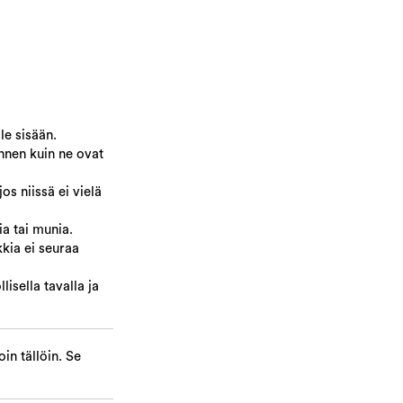
le sisään.
nnen kuin ne ovat
s niissä ei vielä
ia tai munia.
kkia ei seuraa
isella tavalla ja
in tällöin. Se