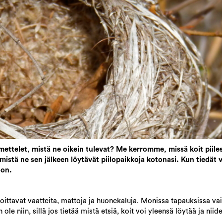
mettelet, mistä ne oikein tulevat? Me kerromme, missä koit piile
mistä ne sen jälkeen löytävät piilopaikkoja kotonasi. Kun tiedät 
oon.
ittavat vaatteita, mattoja ja huonekaluja. Monissa tapauksissa vaik
ole niin, sillä jos tietää mistä etsiä, koit voi yleensä löytää ja nii