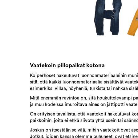
Vaatekoin piilopaikat kotona
Koiperhoset hakeutuvat luonnonmateriaaleihin munim
sitä, että kaikki luonnonmateriaalia sisältävät vaate
esimerkiksi villaa, höyheniä, turkista tai nahkaa sisält
Mitä enemmän ravintoa on, sitä houkuttelevampi paik
ja muu kodeissa imuroitava aines on jättipotti vaate
On erityisen tavallista, että vaatekoit hakeutuvat kom
paikkoihin, joita ei ehkä siivota yhtä usein tai säännöl
Joskus on itsestään selvää, mihin vaatekoit ovat ase
Jotkut, joiden kanssa olemme puhuneet, ovat etsinee