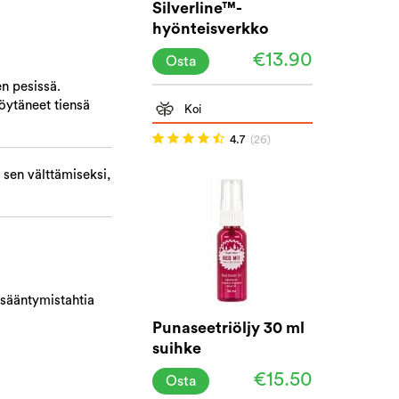
Silverline™-
hyönteisverkko
siitepölysuojalla
€13.90
Osta
en pesissä.
löytäneet tiensä
Koi
4.7
(26)
 sen välttämiseksi,
isääntymistahtia
Punaseetriöljy 30 ml
suihke
€15.50
Osta