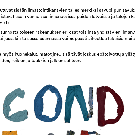
eutuvat sisään ilmastointikanavien tai esimerkiksi savupiipun savu
stavat usein vanhoissa linnunpesissä puiden latvoissa ja talojen kat
oista.
t asunnosta toiseen rakennuksen eri osat toisiinsa yhdistävien ilma
ai jossakin toisessa asunnossa voi nopeasti aiheuttaa lukuisia mui
 myös huonekalut, matot jne., sisältävät joskus epätoivottuja yllä
en, reikien ja toukkien jälkien suhteen.