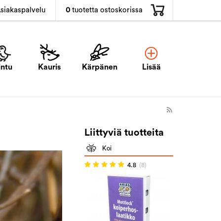
0
tuotetta ostoskorissa
siakaspalvelu
intu
Kauris
Kärpänen
Lisää
Liittyviä tuotteita
Koi
4.8
(8)