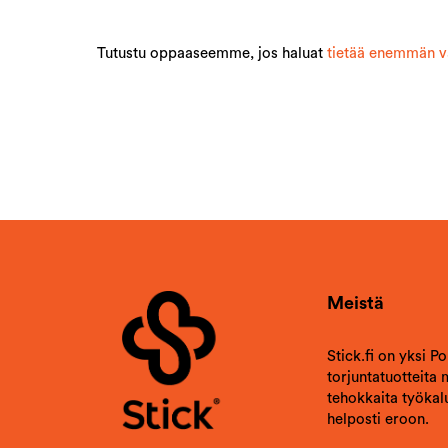
Tutustu oppaaseemme, jos haluat
tietää enemmän va
Meistä
Stick.fi on yksi P
torjuntatuotteita
tehokkaita työkalu
helposti eroon.