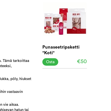
Punaseetripaketti
"Koti"
€50
a. Tämä tarkoittaa
Osta
hteeksi,
ukka, pöly, hiukset
uihin vastaavin
n vie aikaa.
hisevan hatun tai