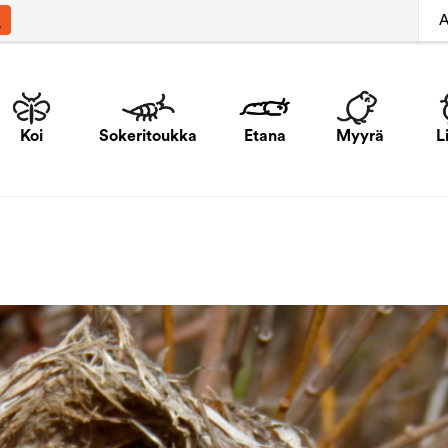
A
Koi
Sokeritoukka
Etana
Myyrä
L