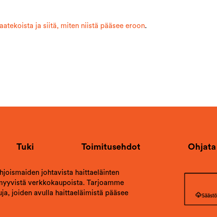
atekoista ja siitä, miten niistä pääsee eroon
.
Tuki
Toimitusehdot
Ohjata
ohjoismaiden johtavista haittaeläinten
 myyvistä verkkokaupoista. Tarjoamme
ja, joiden avulla haittaeläimistä pääsee