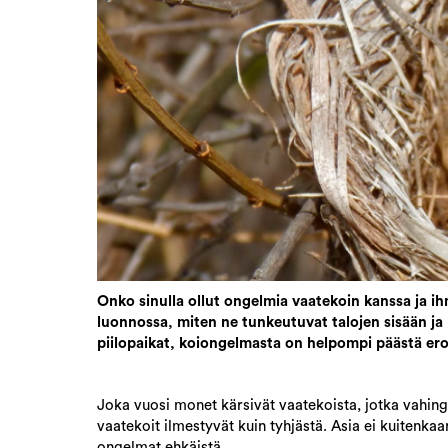
Onko sinulla ollut ongelmia vaatekoin kanssa ja ih
luonnossa, miten ne tunkeutuvat talojen sisään ja 
piilopaikat, koiongelmasta on helpompi päästä er
Joka vuosi monet kärsivät vaatekoista, jotka vahingo
vaatekoit ilmestyvät kuin tyhjästä. Asia ei kuitenkaan 
ongelmat ehkäistä.