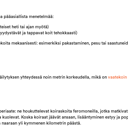
ea pääasiallista menetelmää:
eiset heti tai ajan myötä)
yydystävät ja tappavat koit tehokkaasti)
tekoita mekaanisesti: esimerkiksi pakastaminen, pesu tai saastunei
säilytyksen yhteydessä noin metrin korkeudella, mikä on
vaatekoin
eriaate: ne houkuttelevat koiraskoita feromoneilla, jotka matkivat 
a kuolevat. Koska koiraat jäävät ansaan, lisääntyminen estyy ja po
aa naaraan yli kymmenen kilometrin päästä.