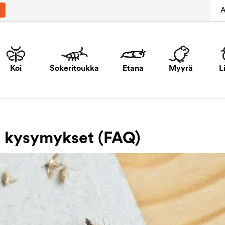
A
Koi
Sokeritoukka
Etana
Myyrä
L
yt kysymykset (FAQ)