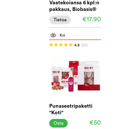
Vaatekoiansa 6 kpl:n
pakkaus, Biobasis®
€17.90
Tietoa
Koi
4.8
(29)
Punaseetripaketti
"Koti"
€50
Osta