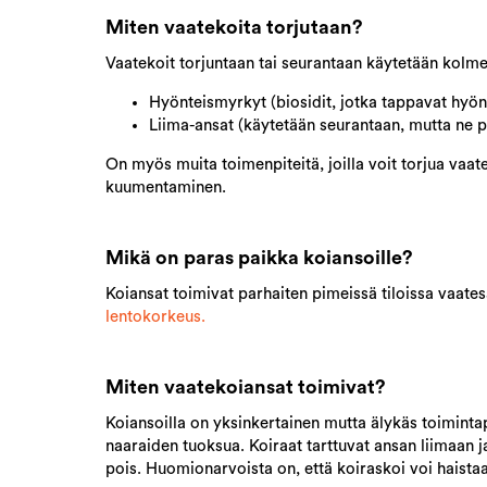
Miten vaatekoita torjutaan?
Vaatekoit torjuntaan tai seurantaan käytetään kolm
Hyönteismyrkyt (biosidit, jotka tappavat hyönt
Liima-ansat (käytetään seurantaan, mutta ne p
On myös muita toimenpiteitä, joilla voit torjua vaa
kuumentaminen.
Mikä on paras paikka koiansoille?
Koiansat toimivat parhaiten pimeissä tiloissa vaate
lentokorkeus
.
Miten vaatekoiansat toimivat?
Koiansoilla on yksinkertainen mutta älykäs toimintap
naaraiden tuoksua. Koiraat tarttuvat ansan liimaan j
pois. Huomionarvoista on, että koiraskoi voi haist