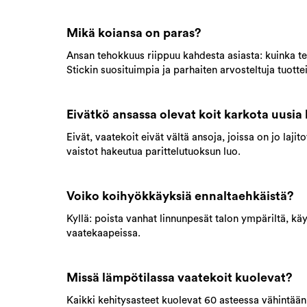
Mikä koiansa on paras?
Ansan tehokkuus riippuu kahdesta asiasta: kuinka teh
Stickin suosituimpia ja parhaiten arvosteltuja tuotte
Eivätkö ansassa olevat koit karkota uusia 
Eivät, vaatekoit eivät vältä ansoja, joissa on jo lajit
vaistot hakeutua parittelutuoksun luo.
Voiko koihyökkäyksiä ennaltaehkäistä?
Kyllä: poista vanhat linnunpesät talon ympäriltä, käy
vaatekaapeissa.
Missä lämpötilassa vaatekoit kuolevat?
Kaikki kehitysasteet kuolevat 60 asteessa vähintää