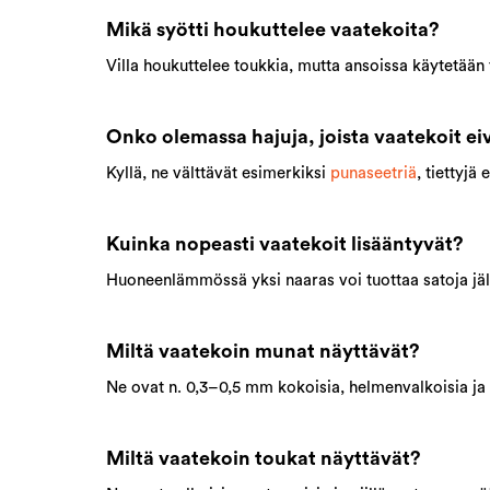
Mikä syötti houkuttelee vaatekoita?
Villa houkuttelee toukkia, mutta ansoissa käytetään
Onko olemassa hajuja, joista vaatekoit ei
Kyllä, ne välttävät esimerkiksi
punaseetriä
, tiettyjä 
Kuinka nopeasti vaatekoit lisääntyvät?
Huoneenlämmössä yksi naaras voi tuottaa satoja jälk
Miltä vaatekoin munat näyttävät?
Ne ovat n. 0,3–0,5 mm kokoisia, helmenvalkoisia ja s
Miltä vaatekoin toukat näyttävät?