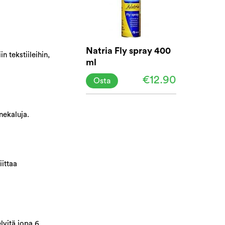
Natria Fly spray 400
n tekstiileihin,
ml
€12.90
Osta
nekaluja.
ittaa
lvitä jopa 6