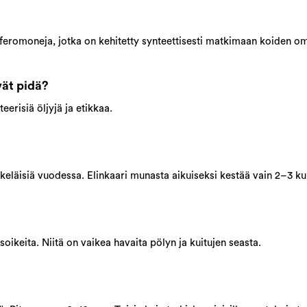
 feromoneja, jotka on kehitetty synteettisesti matkimaan koiden om
vät pidä?
eteerisiä öljyjä ja etikkaa.
eläisiä vuodessa. Elinkaari munasta aikuiseksi kestää vain 2–3 ku
oikeita. Niitä on vaikea havaita pölyn ja kuitujen seasta.