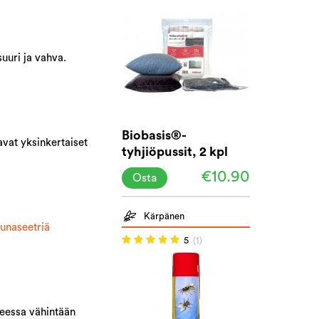
uuri ja vahva.
Biobasis®-
aavat yksinkertaiset
tyhjiöpussit, 2 kpl
pakkaus
€10.90
Osta
Kärpänen
unaseetriä
5
(1)
teessa vähintään