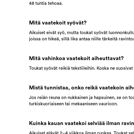
48 tuntia tehoaa.
Mitä vaatekoit syövät?
Aikuiset eivät syö, mutta toukat syövät luonnonkuituja 
joissa on hikeä, sillä lika antaa niille tärkeitä ravinto
Mitä vahinkoa vaatekoit aiheuttavat?
Toukat syövät reikiä tekstiileihin. Koska ne suosiva
Mistä tunnistaa, onko reikä vaatekoin ai
Jos reiän reuna on nukkainen ja hapsuinen, se on to
turkiskuoriaiseen tai mekaaniseen vaurioon.
Kuinka kauan vaatekoi selviää ilman ravi
Aikuiset elävät 2–4 viikkoa ilman ruokaa. Toukat se