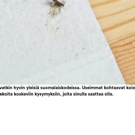
 ovatkin hyvin yleisiä suomalaiskodeissa. Useimmat kohtaavat ko
oita koskeviin kysymyksiin, joita sinulla saattaa olla.