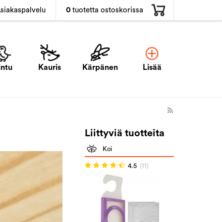
0
tuotetta ostoskorissa
siakaspalvelu
intu
Kauris
Kärpänen
Lisää
Liittyviä tuotteita
Koi
4.5
(11)