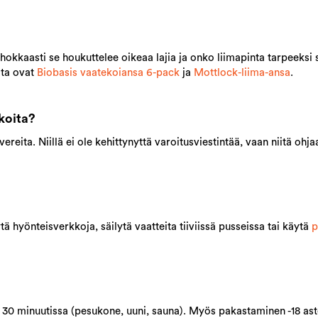
okkaasti se houkuttelee oikeaa lajia ja onko liimapinta tarpeeksi s
ita ovat
Biobasis vaatekoiansa 6-pack
ja
Mottlock-liima-ansa
.
koita?
overeita. Niillä ei ole kehittynyttä varoitusviestintää, vaan niitä ohj
tä hyönteisverkkoja, säilytä vaatteita tiiviissä pusseissa tai käytä
p
n 30 minuutissa (pesukone, uuni, sauna). Myös pakastaminen -18 as