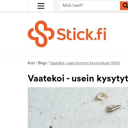
Koti
/
Blogi
/
Vaatekoi - usein kysytyt kysymykset (FAQ)
Vaatekoi - usein kysyt