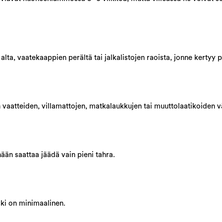
ta, vaatekaappien perältä tai jalkalistojen raoista, jonne kertyy pö
vaatteiden, villamattojen, matkalaukkujen tai muuttolaatikoiden vä
inään saattaa jäädä vain pieni tahra.
Riski on minimaalinen.