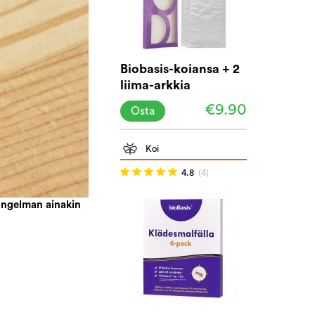
Biobasis-koiansa + 2
liima-arkkia
€9.90
Osta
Koi
4.8
(4)
iongelman ainakin