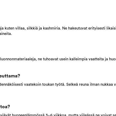
kuten villaa, silkkiä ja kashmiria. Ne hakeutuvat erityisesti likaisii
aineita.
t luonnonmateriaaleja, ne tuhoavat usein kalleimpia vaatteita ja huo
heuttama?
dennäköisesti vaatekoin toukan työtä. Selkeä reuna ilman nukkaa vi
ntoa?
lviävät huoneenlämmössä 3–6 viikkoa, mutta viileässä ne voivat se