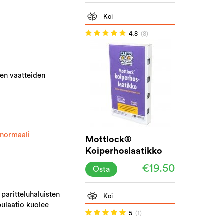
Koi
4.8
(8)
den vaatteiden
 normaali
Mottlock®
Koiperhoslaatikko
liima-ansa
€19.50
Osta
paritteluhaluisten
Koi
pulaatio kuolee
5
(1)