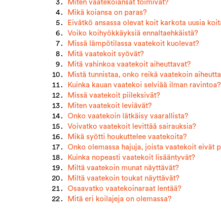
Miten vaatekoiansat toimivat?
Mikä koiansa on paras?
Eivätkö ansassa olevat koit karkota uusia koi
Voiko koihyökkäyksiä ennaltaehkäistä?
Missä lämpötilassa vaatekoit kuolevat?
Mitä vaatekoit syövät?
Mitä vahinkoa vaatekoit aiheuttavat?
Mistä tunnistaa, onko reikä vaatekoin aiheut
Kuinka kauan vaatekoi selviää ilman ravintoa?
Missä vaatekoit piileksivät?
Miten vaatekoit leviävät?
Onko vaatekoin lätkäisy vaarallista?
Voivatko vaatekoit levittää sairauksia?
Mikä syötti houkuttelee vaatekoita?
Onko olemassa hajuja, joista vaatekoit eivät 
Kuinka nopeasti vaatekoit lisääntyvät?
Miltä vaatekoin munat näyttävät?
Miltä vaatekoin toukat näyttävät?
Osaavatko vaatekoinaraat lentää?
Mitä eri koilajeja on olemassa?