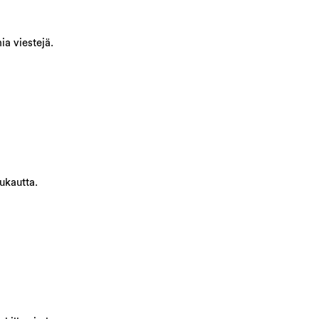
ia viestejä.
ukautta.