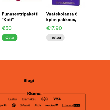
Punaseetripaketti
Vaatekoiansa 6
"Koti"
kpl:n pakkaus,
Biobasis®
€50
€17.90
Osta
Tietoa
Blogi