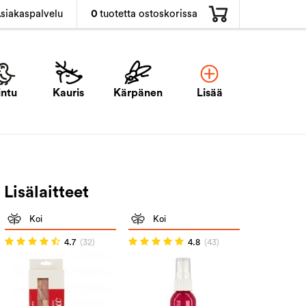
0
tuotetta ostoskorissa
siakaspalvelu
intu
Kauris
Kärpänen
Lisää
Lisälaitteet
Koi
Koi
4.7
(32)
4.8
(43)