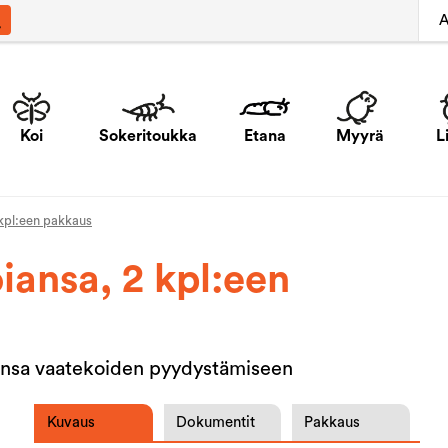
A
Koi
Sokeritoukka
Etana
Myyrä
L
 kpl:een pakkaus
iansa, 2 kpl:een
-ansa vaatekoiden pyydystämiseen
Kuvaus
Dokumentit
Pakkaus