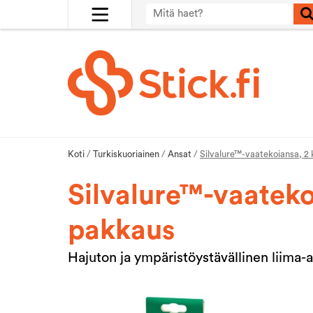
Koti
/
Turkiskuoriainen
/
Ansat
/
Silvalure™-vaatekoiansa, 2
Silvalure™-vaateko
pakkaus
Hajuton ja ympäristöystävällinen liima