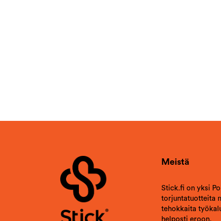
Meistä
Stick.fi on yksi P
torjuntatuotteita
tehokkaita työkalu
helposti eroon.