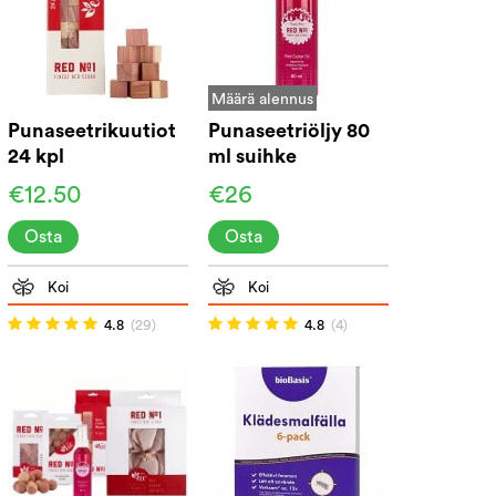
Määrä alennus
Punaseetrikuutiot
Punaseetriöljy 80
24 kpl
ml suihke
€12.50
€26
Osta
Osta
Koi
Koi
4.8
(29)
4.8
(4)