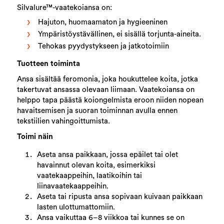
Silvalure™-vaatekoiansa on:
Hajuton, huomaamaton ja hygieeninen
Ympäristöystävällinen, ei sisällä torjunta-aineita.
Tehokas pyydystykseen ja jatkotoimiin
Tuotteen toiminta
Ansa sisältää feromonia, joka houkuttelee koita, jotka
takertuvat ansassa olevaan liimaan. Vaatekoiansa on
helppo tapa päästä koiongelmista eroon niiden nopean
havaitsemisen ja suoran toiminnan avulla ennen
tekstiilien vahingoittumista.
Toimi näin
Aseta ansa paikkaan, jossa epäilet tai olet
havainnut olevan koita, esimerkiksi
vaatekaappeihin, laatikoihin tai
liinavaatekaappeihin.
Aseta tai ripusta ansa sopivaan kuivaan paikkaan
lasten ulottumattomiin.
Ansa vaikuttaa 6–8 viikkoa tai kunnes se on